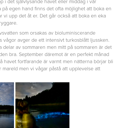
pp i det självlysande havet eller middag i vår
a på egen hand finns det ofta möjlighet att boka en
r vi upp det åt er. Det går också att boka en eka
ryggare.
avsvatten som orsakas av bioluminiscerande
vågor avger de ett intensivt turkosblått ljussken.
a delar av sommaren men mitt på sommaren är det
relden bra. September däremot är en perfekt månad
 havet fortfarande är varmt men nätterna börjar bli
r mareld men vi vågar påstå att upplevelse att