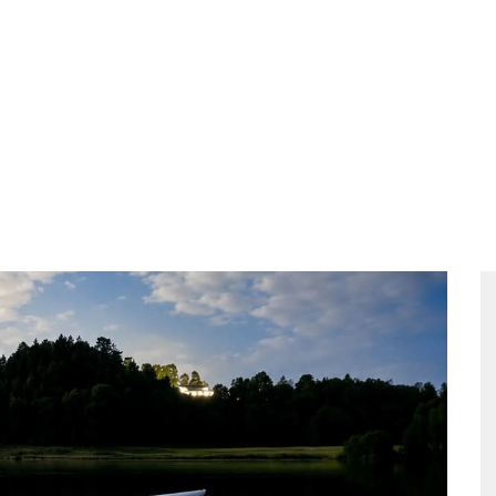
Mat
Paket
Grupper
Säsongscamping
K