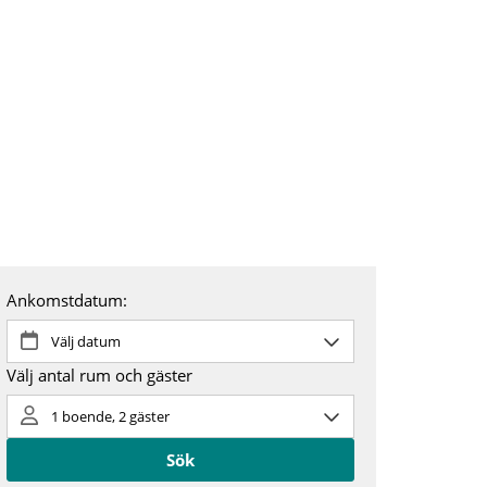
ontakt
Om oss
SV
EN