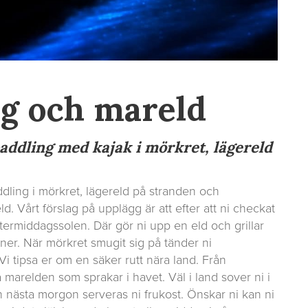
g och mareld
addling med kajak i mörkret, lägereld
dling i mörkret, lägereld på stranden och
. Vårt förslag på upplägg är att efter att ni checkat
 eftermiddagssolen. Där gör ni upp en eld och grillar
ner. När mörkret smugit sig på tänder ni
 tipsa er om en säker rutt nära land. Från
 marelden som sprakar i havet. Väl i land sover ni i
h nästa morgon serveras ni frukost. Önskar ni kan ni