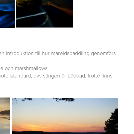
n introduktion till hur mareldspaddling genomförs
affe och marshmallows
otellstandard, dvs sängen är bäddad, frotté finns