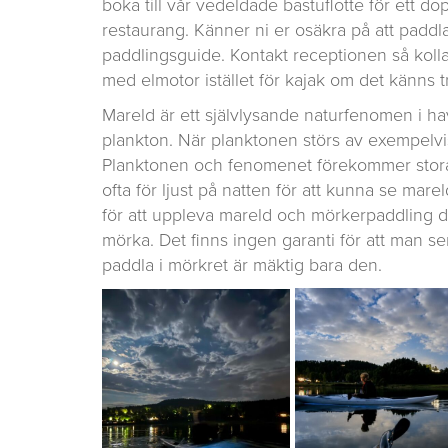
boka till vår vedeldade bastuflotte för ett do
restaurang. Känner ni er osäkra på att paddl
paddlingsguide. Kontakt receptionen så kolla
med elmotor istället för kajak om det känns t
Mareld är ett självlysande naturfenomen i h
plankton. När planktonen störs av exempelvis 
Planktonen och fenomenet förekommer stor
ofta för ljust på natten för att kunna se ma
för att uppleva mareld och mörkerpaddling då
mörka. Det finns ingen garanti för att man se
paddla i mörkret är mäktig bara den.