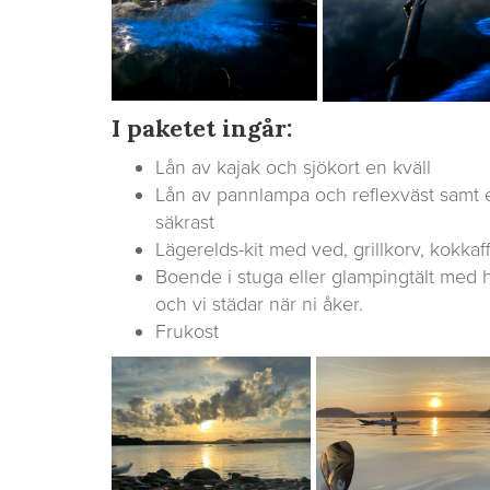
I paketet ingår:
Lån av kajak och sjökort en kväll
Lån av pannlampa och reflexväst samt e
säkrast
Lägerelds-kit med ved, grillkorv, kokk
Boende i stuga eller glampingtält med h
och vi städar när ni åker.
Frukost