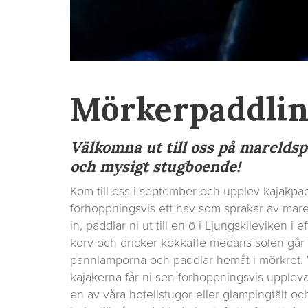
Mörkerpaddlin
Välkomna ut till oss på mareldsp
och mysigt stugboende!
Kom till oss i september och upplev kajakpad
förhoppningsvis ett hav som sprakar av mareld
in, paddlar ni ut till en ö i Ljungskileviken i
korv och dricker kokkaffe medans solen går 
pannlamporna och paddlar hemåt i mörkret. Vi
kajakerna får ni sen förhoppningsvis uppleva
en av våra hotellstugor eller glampingtält oc