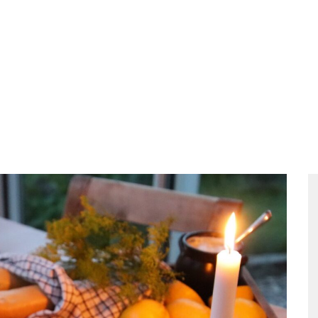
Mat
Paket
Grupper
Säsongscamping
K