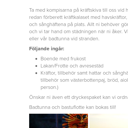
Ta med kompisarna på kräftskiva till oss vid 
redan förberett kräftkalaset med havskräftor,
och sånghäftena på plats. Allt ni behöver gör
och vi tar hand om städningen när ni åker. Vill 
eller vår badtunna vid stranden.
Följande ingår:
Boende med frukost
Lakan/Frotte och avresestäd
Kräftor, tillbehör samt hattar och sångh
tillbehör som västerbottenpaj, bröd, aio
person.)
Önskar ni även ett dryckespaket kan vi ordn
Badtunna och bastuflotte kan bokas till!