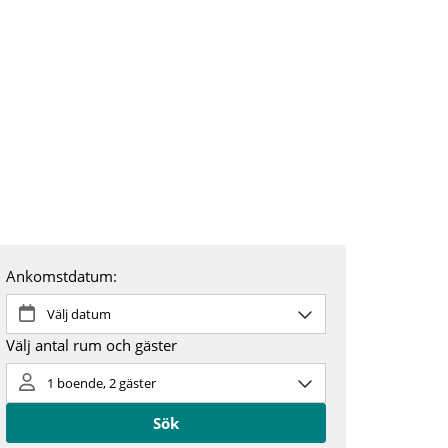
ontakt
Om oss
SV
EN