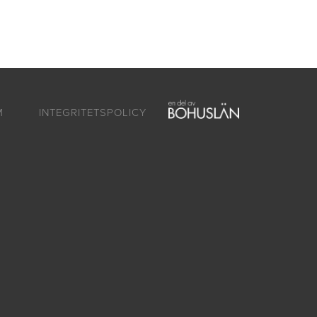
ntakt
Om oss
SV
EN
M
INTEGRITETSPOLICY