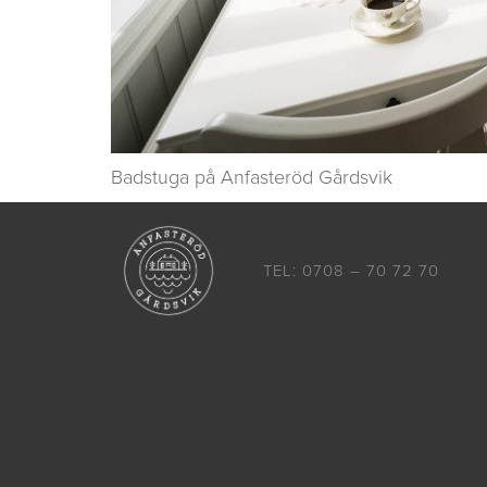
Badstuga på Anfasteröd Gårdsvik
TEL: 0708 – 70 72 70