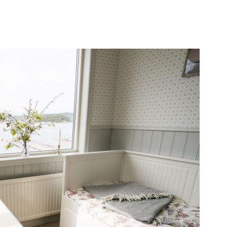
Mat
Paket
Grupper
Säsongscamping
Ko