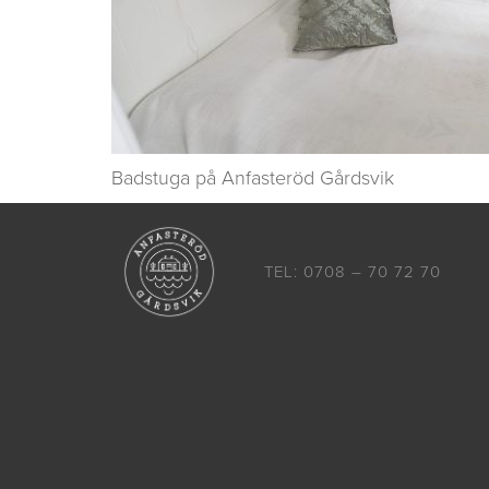
Badstuga på Anfasteröd Gårdsvik
TEL: 0708 – 70 72 70