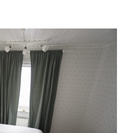
Mat
Paket
Grupper
Säsongscamping
Ko