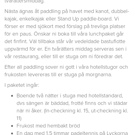
tvårättersmiddag.
Nästa ägnas åt paddling på havet med kanot, dubbel-
kajak, enkelkajak eller Stand Up paddle-board. Vi
förser er med sjökort med förslag på trevliga platser
för en paus. Önskar ni boka till våra lunchpaket går
det finfint. Väl tillbaka står vår vedeldade bastuflotte
uppvärmd för er. En tvårätters middag serveras sen i
vår restaurang, eller till er stuga om ni föredrar det.
Efter all paddling sover ni gott i våra hotellstugor och
frukosten levereras till er stuga på morgnarna.
I paketet ingår:
Boende två nätter i stuga med hotellstandard,
dvs sängen är bäddad, frotté finns och vi städar
när ni åker. (In-checkning kl. 15, ut-checkning kl.
11)
Frukost med hembakt bröd
En dag med 1,5 timmar padeltennis på Lyckorna