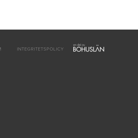
ntakt
Om oss
SV
EN
M
INTEGRITETSPOLICY