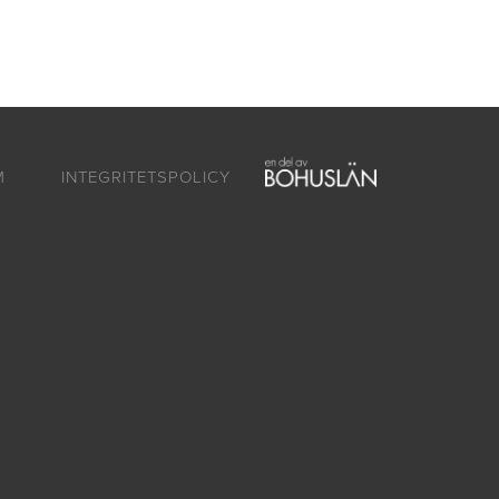
ntakt
Om oss
SV
EN
M
INTEGRITETSPOLICY