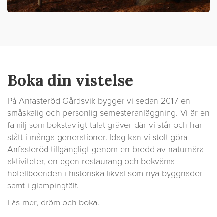
Boka din vistelse
På Anfasteröd Gårdsvik bygger vi sedan 2017 en
småskalig och personlig semesteranläggning. Vi är en
familj som bokstavligt talat gräver där vi står och har
stått i många generationer. Idag kan vi stolt göra
Anfasteröd tillgängligt genom en bredd av naturnära
aktiviteter, en egen restaurang och bekväma
hotellboenden i historiska likväl som nya byggnader
samt i glampingtält.
Läs mer, dröm och boka.