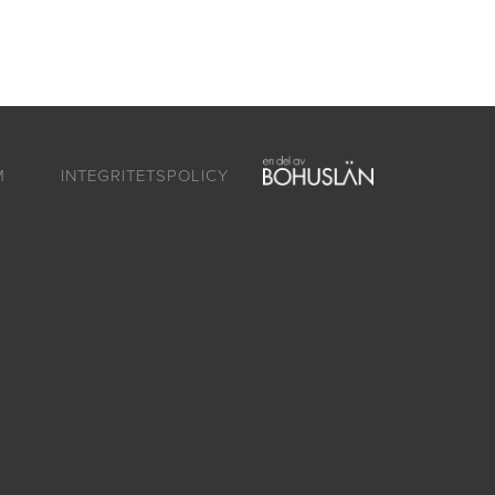
ntakt
Om oss
SV
EN
M
INTEGRITETSPOLICY