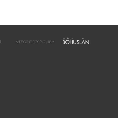
ntakt
Om oss
SV
EN
M
INTEGRITETSPOLICY