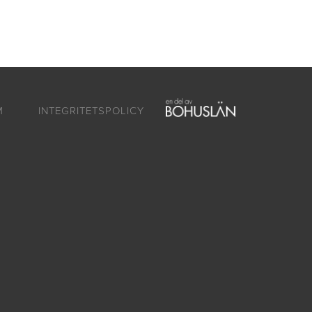
ntakt
Om oss
SV
EN
M
INTEGRITETSPOLICY